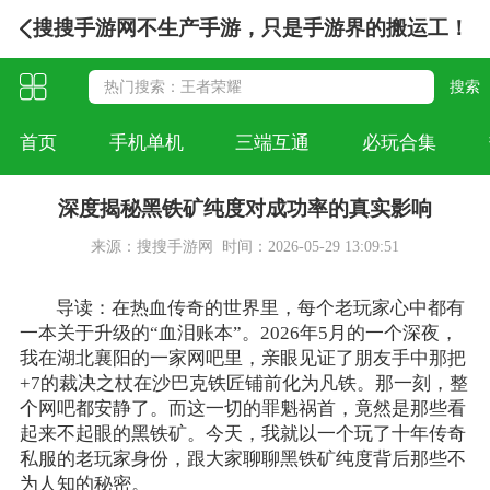
搜搜手游网不生产手游，只是手游界的搬运工！
首页
手机单机
三端互通
必玩合集
深度揭秘黑铁矿纯度对成功率的真实影响
来源：搜搜手游网
时间：2026-05-29 13:09:51
导读：在热血传奇的世界里，每个老玩家心中都有
一本关于升级的“血泪账本”。2026年5月的一个深夜，
我在湖北襄阳的一家网吧里，亲眼见证了朋友手中那把
+7的裁决之杖在沙巴克铁匠铺前化为凡铁。那一刻，整
个网吧都安静了。而这一切的罪魁祸首，竟然是那些看
起来不起眼的黑铁矿。今天，我就以一个玩了十年传奇
私服的老玩家身份，跟大家聊聊黑铁矿纯度背后那些不
为人知的秘密。