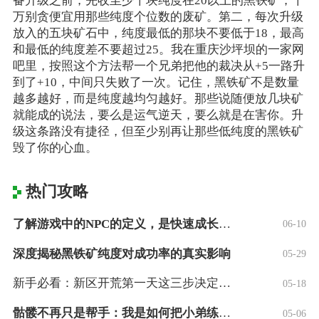
备升级之前，先收至少十块纯度在20以上的黑铁矿，千
万别贪便宜用那些纯度个位数的废矿。第二，每次升级
放入的五块矿石中，纯度最低的那块不要低于18，最高
和最低的纯度差不要超过25。我在重庆沙坪坝的一家网
吧里，按照这个方法帮一个兄弟把他的裁决从+5一路升
到了+10，中间只失败了一次。记住，黑铁矿不是数量
越多越好，而是纯度越均匀越好。那些说随便放几块矿
就能成的说法，要么是运气逆天，要么就是在害你。升
级这条路没有捷径，但至少别再让那些低纯度的黑铁矿
毁了你的心血。
热门攻略
了解游戏中的NPC的定义，是快速成长的快
06-10
深度揭秘黑铁矿纯度对成功率的真实影响
05-29
新手必看：新区开荒第一天这三步决定你的成
05-18
骷髅不再只是帮手：我是如何把小弟练成大哥
05-06