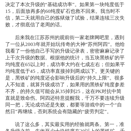
决定了本次升级的“基础成功率”。如果第一块纯度低于
15，后面放再多的60纯度矿石也救不回来。我当时不
信，第二天就用自己的炼狱做了试验，结果连续三次失
败，才彻底信了老周的话。
后来我在江苏苏州的观前街一家老牌网吧里，遇到
了一位从2003年就开始玩传奇的大神“苏州阿四”。他给
我看了一份他自己手写的升级记录表，密密麻麻记录了
上千次升级的数据。根据他的统计，当五块黑铁矿的平
均纯度在65以上时，成功率大约在七成左右；但如果平
均纯度低于45，成功率直接掉到两成以下。更关键的
是，黑铁矿的纯度还会影响升级后的“持久上限”。很多
人不知道，就算升级成功了，如果用的黑铁矿纯度参差
不齐，的持久值可能会从35掉到25，这在PK对抗中简
直就是致命伤。阿四还特意提醒我，千万不要连续升级
同一把，无论成功还是失败，都要等游戏中的一个“自
然日”再继续，否则系统会有隐藏的“疲劳判定”。
说了这么多，其实最实用的经验就两条。第一，准