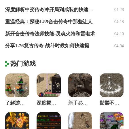
深度解析中变传奇冲开局到成装的快速之路！
04-28
重温经典：探秘1.85合击传奇中那些让人
04-18
新开合击传奇法师技能-灵魂火符和雷电术
04-10
分享1.76复古传奇-战斗时候如何快速提
04-04
热门游戏
了解游戏中的NPC的定义，是快速成长的快
深度揭秘黑铁矿纯度对成功率的真实影响
新手必看：新区开荒第一天这三步决定你的成
骷髅不再只是帮手：我是如何把小弟练成大哥