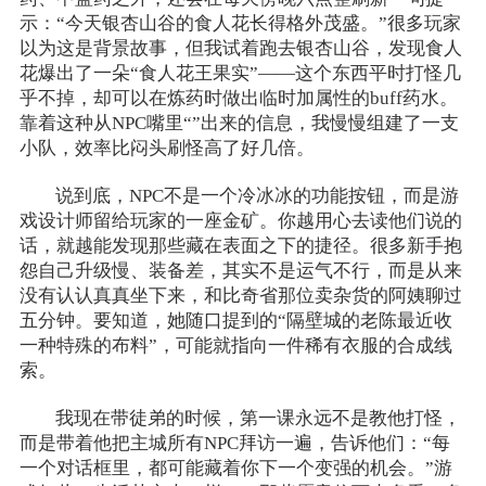
示：“今天银杏山谷的食人花长得格外茂盛。”很多玩家
以为这是背景故事，但我试着跑去银杏山谷，发现食人
花爆出了一朵“食人花王果实”——这个东西平时打怪几
乎不掉，却可以在炼药时做出临时加属性的buff药水。
靠着这种从NPC嘴里“”出来的信息，我慢慢组建了一支
小队，效率比闷头刷怪高了好几倍。
说到底，NPC不是一个冷冰冰的功能按钮，而是游
戏设计师留给玩家的一座金矿。你越用心去读他们说的
话，就越能发现那些藏在表面之下的捷径。很多新手抱
怨自己升级慢、装备差，其实不是运气不行，而是从来
没有认认真真坐下来，和比奇省那位卖杂货的阿姨聊过
五分钟。要知道，她随口提到的“隔壁城的老陈最近收
一种特殊的布料”，可能就指向一件稀有衣服的合成线
索。
我现在带徒弟的时候，第一课永远不是教他打怪，
而是带着他把主城所有NPC拜访一遍，告诉他们：“每
一个对话框里，都可能藏着你下一个变强的机会。”游