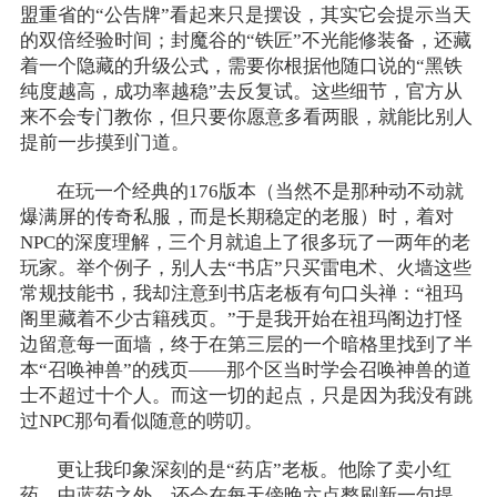
盟重省的“公告牌”看起来只是摆设，其实它会提示当天
的双倍经验时间；封魔谷的“铁匠”不光能修装备，还藏
着一个隐藏的升级公式，需要你根据他随口说的“黑铁
纯度越高，成功率越稳”去反复试。这些细节，官方从
来不会专门教你，但只要你愿意多看两眼，就能比别人
提前一步摸到门道。
在玩一个经典的176版本（当然不是那种动不动就
爆满屏的传奇私服，而是长期稳定的老服）时，着对
NPC的深度理解，三个月就追上了很多玩了一两年的老
玩家。举个例子，别人去“书店”只买雷电术、火墙这些
常规技能书，我却注意到书店老板有句口头禅：“祖玛
阁里藏着不少古籍残页。”于是我开始在祖玛阁边打怪
边留意每一面墙，终于在第三层的一个暗格里找到了半
本“召唤神兽”的残页——那个区当时学会召唤神兽的道
士不超过十个人。而这一切的起点，只是因为我没有跳
过NPC那句看似随意的唠叨。
更让我印象深刻的是“药店”老板。他除了卖小红
药、中蓝药之外，还会在每天傍晚六点整刷新一句提