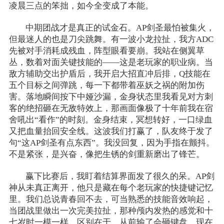
凌晨三点的笨拙，如今全变成了本能。
中期团战才是真正的试金石。AP剑圣最怕被集火，
但最迷人的也是刀尖跳舞。有一波小龙拉扯，我方ADC
先被对手消耗成残血，阵型眼看要崩。我站在侧翼草
丛，数着对面关键技能的——这是老玩家的职业病。当
敌方辅助交出护盾后，我开启大招直冲后排，Q技能在
五个目标之间弹跳，每一下都带着巫妖之祸的附加伤
害。落地瞬间按下中娅沙漏，金身状态里我看见对方刺
客的绝招砸在无敌特效上，那画面像极了十年前我在宿
舍吼出“看作”的时刻。金身结束，冥想转好，一口绿血
又把血量抬回安全线。这波我们打赢了，队友终于发了
句“这AP剑圣有点东西”。我没回复，因为手指在颤抖。
不是紧张，是兴奋，像把生锈的剑重新磨出了锋芒。
赢下比赛后，我盯着结算界面发了很久的呆。AP剑
神从未真正离开，他只是藏在每个老玩家的快捷键记忆
里。我们总说青春回不去，可当熟悉的技能音效响起，
当团战里做出一次完美拉扯，那种颅内发热的感觉和十
七岁时一模一样。区别在于，从前输了会砸键盘，现在