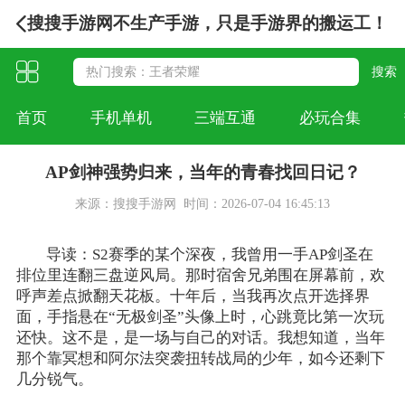
搜搜手游网不生产手游，只是手游界的搬运工！
首页
手机单机
三端互通
必玩合集
AP剑神强势归来，当年的青春找回日记？
来源：搜搜手游网
时间：2026-07-04 16:45:13
导读：S2赛季的某个深夜，我曾用一手AP剑圣在
排位里连翻三盘逆风局。那时宿舍兄弟围在屏幕前，欢
呼声差点掀翻天花板。十年后，当我再次点开选择界
面，手指悬在“无极剑圣”头像上时，心跳竟比第一次玩
还快。这不是，是一场与自己的对话。我想知道，当年
那个靠冥想和阿尔法突袭扭转战局的少年，如今还剩下
几分锐气。