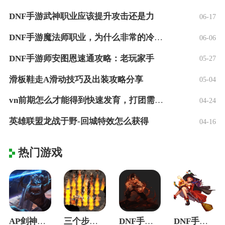
DNF手游武神职业应该提升攻击还是力
06-17
DNF手游魔法师职业，为什么非常的冷门？
06-06
DNF手游师安图恩速通攻略：老玩家手
05-27
滑板鞋走A滑动技巧及出装攻略分享
05-04
vn前期怎么才能得到快速发育，打团需要注
04-24
英雄联盟龙战于野-回城特效怎么获得
04-16
热门游戏
AP剑神强势归来，当年的青春找回日记？
三个步骤教会你快速上手诺手，解锁你的上单
DNF手游武神职业应该提升攻击还是力
DNF手游魔法师职业，为什么非常的冷门？