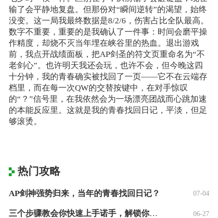
输了会平静地复盘。但那份对“瞬间逆转”的渴望，始终
没变。这一局我最终数据是8/2/6，伤害占比全队最高。
数字不重要，重要的是我确认了一件事：时间会磨平操
作精度，却烧不灭当年埋在峡谷里的热血。退出游戏
前，我点开战绩面板，把AP剑圣的符文页重命名为“不
老剑心”。也许明天我还会玩，也许不会，但今晚这四
十分钟，我的青春确实被找回了一页——它不在云端存
档里，而在每一次QW的交替按键中，在对手惊叹
的“？”信号里，在我依然会为一场漂亮团战而心跳加速
的本能反应里。这就是我的青春找回日记，平淡，但足
够滚烫。
热门攻略
AP剑神强势归来，当年的青春找回日记？
07-04
三个步骤教会你快速上手诺手，解锁你的上单
06-27