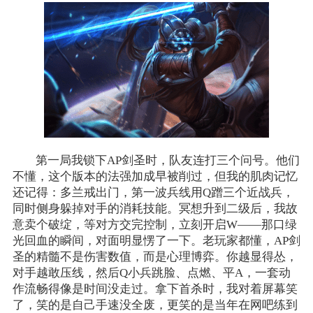
第一局我锁下AP剑圣时，队友连打三个问号。他们
不懂，这个版本的法强加成早被削过，但我的肌肉记忆
还记得：多兰戒出门，第一波兵线用Q蹭三个近战兵，
同时侧身躲掉对手的消耗技能。冥想升到二级后，我故
意卖个破绽，等对方交完控制，立刻开启W——那口绿
光回血的瞬间，对面明显愣了一下。老玩家都懂，AP剑
圣的精髓不是伤害数值，而是心理博弈。你越显得怂，
对手越敢压线，然后Q小兵跳脸、点燃、平A，一套动
作流畅得像是时间没走过。拿下首杀时，我对着屏幕笑
了，笑的是自己手速没全废，更笑的是当年在网吧练到