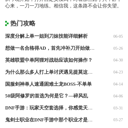
心来，一刀一刀地练。相信我，这条路不会让你失望。
热门攻略
深度分解上单一姐到刀妹技能详细解析
06-05
想做一名合格得AD，首先冲补刀开始做起？
05-26
英雄联盟中单阿狸对战劫应该如何操作？
04-30
为什么那么多人打上单讨厌遇见提莫这个英雄
04-23
国服剑神单人速通困难土龙BOSS-不单单
04-14
50级阿修罗的首选为何是它？—碎风乱
04-06
DNF手游：玩家天空套选择，你感觉天几最
03-31
鬼剑士职业在DNF手游中那个职业才是现在
03-27