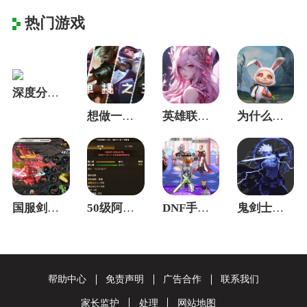
热门游戏
深度分解上单一姐到刀妹技能详细解析
想做一名合格得AD，首先冲补刀开始做起？
英雄联盟中单阿狸对战劫应该如何操作？
为什么那么多人打上单讨厌遇见提莫这个英雄
国服剑神单人速通困难土龙BOSS-不单单
50级阿修罗的首选为何是它？—碎风乱
DNF手游：玩家天空套选择，你感觉天几最
鬼剑士职业在DNF手游中那个职业才是现在
帮助中心
免责声明
广告合作
联系我们
家长监护
处理
网站地图