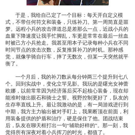
于是，我给自己定了一个目标：每天开自定义模
式，不带任何符文和装备，只练补刀。第一周简直是噩
梦。远程小兵的攻击弹道总是差那么一点，近战小兵的
血量下降速度让我手忙脚乱，车更是常常在最后一丝血
时被己方小兵抢走。我甚至用本子记录每种小兵在不同
时间节点的攻击次数，反复推算补刀的时机。那种感
觉，就像学骑自行车，摔了无数次，但某一天突然就平
衡了。
一个月后，我的补刀数从每分钟两三个提升到七八
个。回到实战中，变化立竿见影。我玩的是曙光女神蕾
欧娜，以前常常因为经济落后买不起核心装备，现在却
能准时做出眼石和骑士之誓。视野控制更好了，队友的
生存率直线上升。最让我激动的是，有一局游戏进行到
中期，我方主力输出被对手盯上，我果断顶在前面，利
用装备提供的护盾和治疗，硬是保住了他。团战结束
后，队友在聊天框打出一句“辅助好样的”。那一刻，我
觉得所有深夜对着小兵挥刀的时光，都值了。