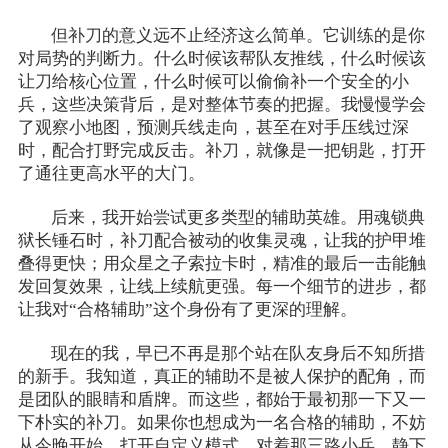
但补刀的意义远不止经济这么简单。它训练的是你
对局势的判断力。什么时候该帮队友推线，什么时候该
让刀给核心位置，什么时候可以偷偷补一个安全的小
兵，这些决策背后，是对整体节奏的把握。我慢慢学会
了观察小地图，预测兵线走向，甚至在对手压线过深
时，配合打野完成反击。补刀，就像是一把钥匙，打开
了通往更高水平的大门。
后来，我开始尝试更多类型的辅助英雄。用魂锁典
狱长锤石时，补刀配合被动的收集灵魂，让我的护甲堆
叠得更快；用众星之子索拉卡时，精准的最后一击能触
发回复效果，让线上续航更强。每一个细节的进步，都
让我对“合格辅助”这个身份有了更深的理解。
现在的我，早已不再是那个站在队友身后不知所措
的新手。我知道，真正的辅助不是被人保护的配角，而
是团队的眼睛和盾牌。而这些，都始于最初那一下又一
下朴实的补刀。如果你也想成为一名合格的辅助，不妨
从今晚开始，打开自定义模式，对着那三路小兵，静下