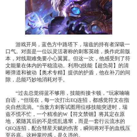
游戏开局，蓝色方中路塔下，瑞兹的持有者深吸一
口气。对面是一位以灵活著称的刺客英雄，换作此前版
本，对线期难免要小心翼翼。但这一次，他感受到了符
文能量在体内的平稳流动。利用Q技能【超负荷】的清
晰弹道和被动【奥术专精】提供的护盾，他在补刀的间
隙，总能巧妙地消耗对手。
“过去总觉得蓝不够用，技能衔接卡顿，”玩家喃喃
自语，“但现在，每一次打出EQ连招，都感觉符文在指
尖自然流淌。”当敌方刺客试图用位移技能突进时，瑞
兹不慌不忙，一个精准的W【符文禁锢】将其定在原
地，紧随其后的不是慌乱逃窜，而是一套行云流水的
QEQ连招，配合彗星天赋的伤害，瞬间将对手的血线压
至谷底。这种掌控感，是久违的。