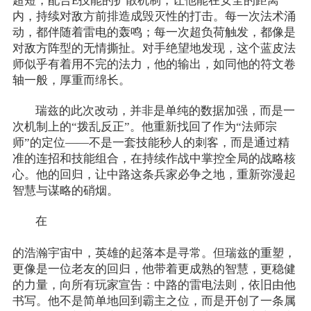
超短，配合E技能的扩散机制，让他能在安全的距离
内，持续对敌方前排造成毁灭性的打击。每一次法术涌
动，都伴随着雷电的轰鸣；每一次超负荷触发，都像是
对敌方阵型的无情撕扯。对手绝望地发现，这个蓝皮法
师似乎有着用不完的法力，他的输出，如同他的符文卷
轴一般，厚重而绵长。
瑞兹的此次改动，并非是单纯的数据加强，而是一
次机制上的“拨乱反正”。他重新找回了作为“法师宗
师”的定位——不是一套技能秒人的刺客，而是通过精
准的连招和技能组合，在持续作战中掌控全局的战略核
心。他的回归，让中路这条兵家必争之地，重新弥漫起
智慧与谋略的硝烟。
在
英雄联盟
的浩瀚宇宙中，英雄的起落本是寻常。但瑞兹的重塑，
更像是一位老友的回归，他带着更成熟的智慧，更稳健
的力量，向所有玩家宣告：中路的雷电法则，依旧由他
书写。他不是简单地回到霸主之位，而是开创了一条属