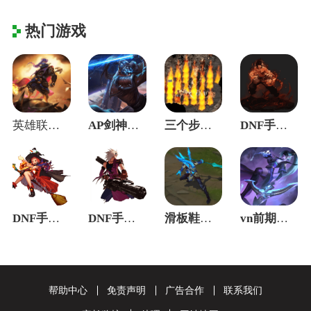
热门游戏
英雄联盟中，那些英雄的Q技能最没有用处？
AP剑神强势归来，当年的青春找回日记？
三个步骤教会你快速上手诺手，解锁你的上单
DNF手游武神职业应该提升攻击还是力
DNF手游魔法师职业，为什么非常的冷门？
DNF手游师安图恩速通攻略：老玩家手
滑板鞋走A滑动技巧及出装攻略分享
vn前期怎么才能得到快速发育，打团需要注
帮助中心
免责声明
广告合作
联系我们