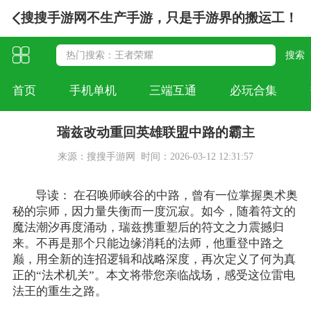
搜搜手游网不生产手游，只是手游界的搬运工！
首页
手机单机
三端互通
必玩合集
瑞兹改动重回英雄联盟中路的霸主
来源：搜搜手游网
时间：2026-03-12 12:31:57
导读： 在召唤师峡谷的中路，曾有一位掌握奥术奥
秘的宗师，因力量失衡而一度沉寂。如今，随着符文的
魔法潮汐再度涌动，瑞兹携重塑后的符文之力震撼归
来。不再是那个只能边缘消耗的法师，他重登中路之
巅，用全新的连招逻辑和战略深度，再次定义了何为真
正的“法术机关”。本文将带您亲临战场，感受这位雷电
法王的重生之路。