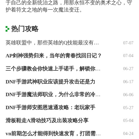
于自己的全新统治之路，用那永恒不变的奥术之心，守
护着符文之地的每一次魔法变迁。
热门攻略
英雄联盟中，那些英雄的Q技能最没有用处？
07-07
AP剑神强势归来，当年的青春找回日记？
07-04
三个步骤教会你快速上手诺手，解锁你的上单
06-27
DNF手游武神职业应该提升攻击还是力
06-17
DNF手游魔法师职业，为什么非常的冷门？
06-06
DNF手游师安图恩速通攻略：老玩家手
05-27
滑板鞋走A滑动技巧及出装攻略分享
05-04
vn前期怎么才能得到快速发育，打团需要注
04-24