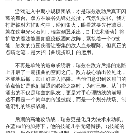
游戏进入中期小规模团战，才是瑞兹改动后真正闪
耀的舞台。双方在峡谷先锋处拉扯，气氛剑拔张。我方
打野被对方辅助勾中，瞬间集火，眼看就要先行减员。
就在这电光火石间，瑞兹侧翼杀出，E【法术涌动】将
扩散的魔法能量如瘟疫般洒向敌阵，紧接着一个Q技
能，触发的范围伤害让密集的敌人血条骤降。但真正的
点睛之笔，是大招【曲境折跃】的运用。
不再是单纯的逃命或绕后，瑞兹在敌方后排的退路
上开启了一扇扭曲的空间之门。敌方核心输出位见此，
本能地后撤，却正好踏入陷阱。当他们意识到这扇门的
落点恰好是他们撤退的必经之路时，为时已晚。从门中
涌出的不仅是瑞兹的队友，更是对手心理防线的崩塌。
这不再是一个简单的传送技能，而是一个划分战场、制
造混乱的终极战略。
后期的高地攻防战，瑞兹更是化身为法术永动机。
在蓝Buff的加持下，他的技能几乎无缝衔接。Q技能的