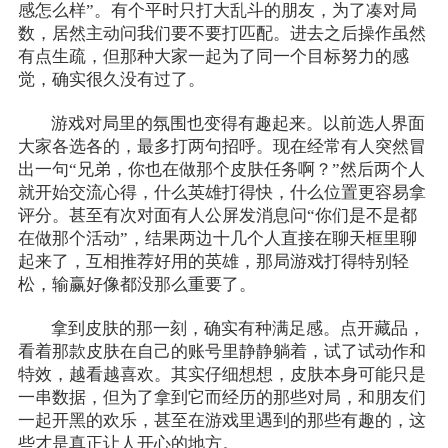
感怎么样”。有个平时只打大乱斗的朋友，为了凑对局
数，居然主动问我们要不要打匹配。进去之后操作虽然
有点生疏，但那种大家一起为了同一个目标努力的感
觉，确实很久没有过了。
游戏对局里的氛围也变得有趣起来。以前选人界面
大家各选各的，最多打两句招呼。现在经常有人突然冒
出一句“兄弟，你也在做那个皮肤任务啊？”然后两个人
就开始交流心得，什么英雄打得快，什么位置更容易拿
评分。甚至有次对面有人公屏发消息问“你们是不是都
在做那个活动”，结果两边十几个人直接在聊天框里聊
起来了，互相推荐好用的英雄，那局游戏打得特别轻
松，输赢好像都没那么重要了。
拿到皮肤的那一刻，确实有种满足感。点开藏品，
看着那款皮肤在自己的账号里静静躺着，试了试动作和
特效，越看越喜欢。其实仔细想想，皮肤本身可能只是
一串数据，但为了拿到它而经历的那些对局，和朋友们
一起开黑的欢乐，甚至在游戏里遇到的那些有趣的，这
些才是真正让人开心的地方。