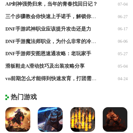
AP剑神强势归来，当年的青春找回日记？
07-04
三个步骤教会你快速上手诺手，解锁你的上单
06-27
DNF手游武神职业应该提升攻击还是力
06-17
DNF手游魔法师职业，为什么非常的冷门？
06-06
DNF手游师安图恩速通攻略：老玩家手
05-27
滑板鞋走A滑动技巧及出装攻略分享
05-04
vn前期怎么才能得到快速发育，打团需要注
04-24
热门游戏