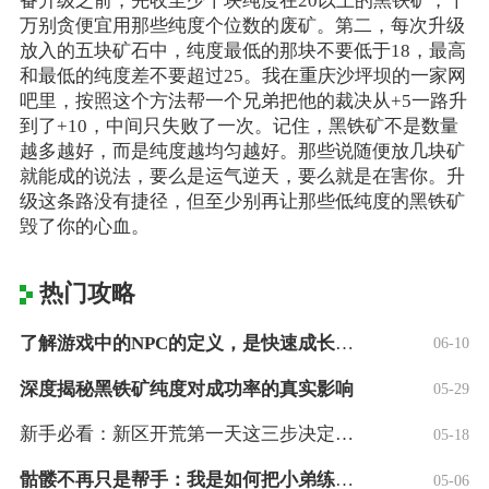
备升级之前，先收至少十块纯度在20以上的黑铁矿，千
万别贪便宜用那些纯度个位数的废矿。第二，每次升级
放入的五块矿石中，纯度最低的那块不要低于18，最高
和最低的纯度差不要超过25。我在重庆沙坪坝的一家网
吧里，按照这个方法帮一个兄弟把他的裁决从+5一路升
到了+10，中间只失败了一次。记住，黑铁矿不是数量
越多越好，而是纯度越均匀越好。那些说随便放几块矿
就能成的说法，要么是运气逆天，要么就是在害你。升
级这条路没有捷径，但至少别再让那些低纯度的黑铁矿
毁了你的心血。
热门攻略
了解游戏中的NPC的定义，是快速成长的快
06-10
深度揭秘黑铁矿纯度对成功率的真实影响
05-29
新手必看：新区开荒第一天这三步决定你的成
05-18
骷髅不再只是帮手：我是如何把小弟练成大哥
05-06