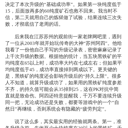
决定了本次升级的“基础成功率”。如果第一块纯度低于
15，后面放再多的60纯度矿石也救不回来。我当时不
信，第二天就用自己的炼狱做了试验，结果连续三次失
败，才彻底信了老周的话。
后来我在江苏苏州的观前街一家老牌网吧里，遇到
了一位从2003年就开始玩传奇的大神“苏州阿四”。他给
我看了一份他自己手写的升级记录表，密密麻麻记录了
上千次升级的数据。根据他的统计，当五块黑铁矿的平
均纯度在65以上时，成功率大约在七成左右；但如果平
均纯度低于45，成功率直接掉到两成以下。更关键的
是，黑铁矿的纯度还会影响升级后的“持久上限”。很多
人不知道，就算升级成功了，如果用的黑铁矿纯度参差
不齐，的持久值可能会从35掉到25，这在PK对抗中简
直就是致命伤。阿四还特意提醒我，千万不要连续升级
同一把，无论成功还是失败，都要等游戏中的一个“自
然日”再继续，否则系统会有隐藏的“疲劳判定”。
说了这么多，其实最实用的经验就两条。第一，准