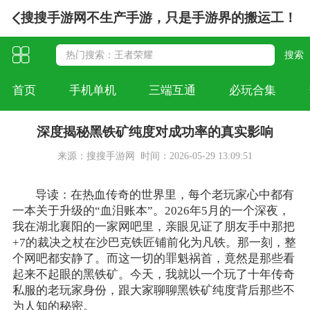
搜搜手游网不生产手游，只是手游界的搬运工！
首页
手机单机
三端互通
必玩合集
深度揭秘黑铁矿纯度对成功率的真实影响
来源：搜搜手游网
时间：2026-05-29 13:09:51
导读：在热血传奇的世界里，每个老玩家心中都有
一本关于升级的“血泪账本”。2026年5月的一个深夜，
我在湖北襄阳的一家网吧里，亲眼见证了朋友手中那把
+7的裁决之杖在沙巴克铁匠铺前化为凡铁。那一刻，整
个网吧都安静了。而这一切的罪魁祸首，竟然是那些看
起来不起眼的黑铁矿。今天，我就以一个玩了十年传奇
私服的老玩家身份，跟大家聊聊黑铁矿纯度背后那些不
为人知的秘密。