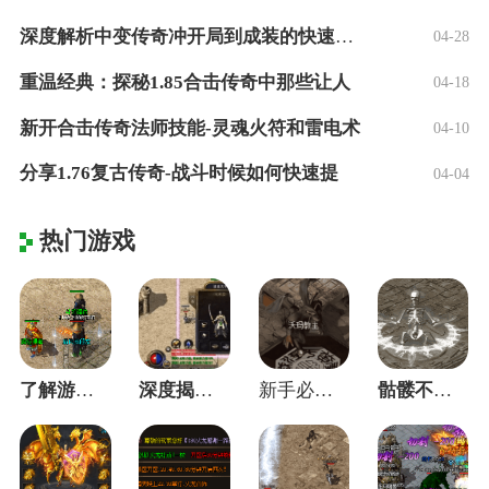
深度解析中变传奇冲开局到成装的快速之路！
04-28
重温经典：探秘1.85合击传奇中那些让人
04-18
新开合击传奇法师技能-灵魂火符和雷电术
04-10
分享1.76复古传奇-战斗时候如何快速提
04-04
热门游戏
了解游戏中的NPC的定义，是快速成长的快
深度揭秘黑铁矿纯度对成功率的真实影响
新手必看：新区开荒第一天这三步决定你的成
骷髅不再只是帮手：我是如何把小弟练成大哥