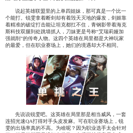
说起英雄联盟里的上单四姐妹，那可真是一个比一
个能打。锐雯拿着断剑却有着毁天灭地的爆发，剑姬靠
着精准的破绽打击能让坦克都扛不住，青钢影带着海克
斯科技双腿到处跳墙抓人，刀妹更是号称“艾瑞莉娅加
强就削”的传奇人物。这四个英雄在局里都是大神玩家
的最爱，但在职业赛场上，她们的境遇却大不相同。
先说说锐雯吧。这英雄在局里那是相当威风，一套
连招光速QA打得对手头皮发麻。可在职业赛场上，锐
雯的出场率真的不高。为啥呢？因为职业选手太会针对