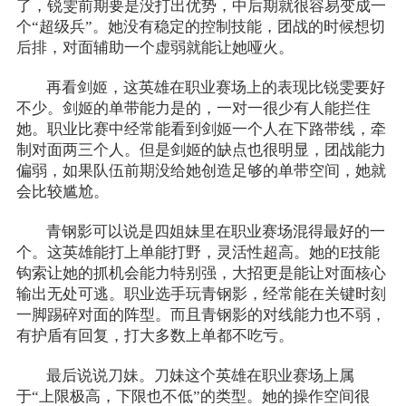
了，锐雯前期要是没打出优势，中后期就很容易变成一
个“超级兵”。她没有稳定的控制技能，团战的时候想切
后排，对面辅助一个虚弱就能让她哑火。
再看剑姬，这英雄在职业赛场上的表现比锐雯要好
不少。剑姬的单带能力是的，一对一很少有人能拦住
她。职业比赛中经常能看到剑姬一个人在下路带线，牵
制对面两三个人。但是剑姬的缺点也很明显，团战能力
偏弱，如果队伍前期没给她创造足够的单带空间，她就
会比较尴尬。
青钢影可以说是四姐妹里在职业赛场混得最好的一
个。这英雄能打上单能打野，灵活性超高。她的E技能
钩索让她的抓机会能力特别强，大招更是能让对面核心
输出无处可逃。职业选手玩青钢影，经常能在关键时刻
一脚踢碎对面的阵型。而且青钢影的对线能力也不弱，
有护盾有回复，打大多数上单都不吃亏。
最后说说刀妹。刀妹这个英雄在职业赛场上属
于“上限极高，下限也不低”的类型。她的操作空间很