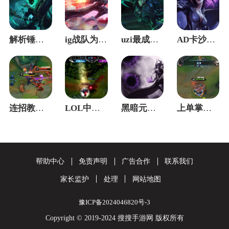
解析锤石玩法深度教学，让你提高技能命中率
ig战队为何现在退役不在付出了总体原因是
uzi最成名的ad是哪一个职业，怎么快速
AD卡沙如何快速打出被动，伤害打出最大化
连招教学：上单霸主的实战节奏与前期发
LOL中单Faker大魔王成名之作，塔下
黑暗元首从回中单T1：老玩家教你快速上手
上单掌握这几点要领，轻松吊打格温
帮助中心
免责声明
广告合作
联系我们
家长监护
处理
网站地图
豫ICP备2024046820号-3
Copyright © 2019-2024 搜搜手游网 版权所有