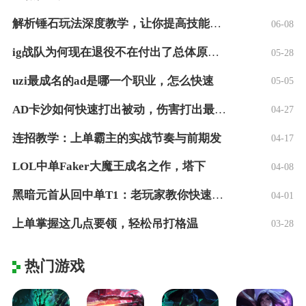
解析锤石玩法深度教学，让你提高技能命中率
06-08
ig战队为何现在退役不在付出了总体原因是
05-28
uzi最成名的ad是哪一个职业，怎么快速
05-05
AD卡沙如何快速打出被动，伤害打出最大化
04-27
连招教学：上单霸主的实战节奏与前期发
04-17
LOL中单Faker大魔王成名之作，塔下
04-08
黑暗元首从回中单T1：老玩家教你快速上手
04-01
上单掌握这几点要领，轻松吊打格温
03-28
热门游戏