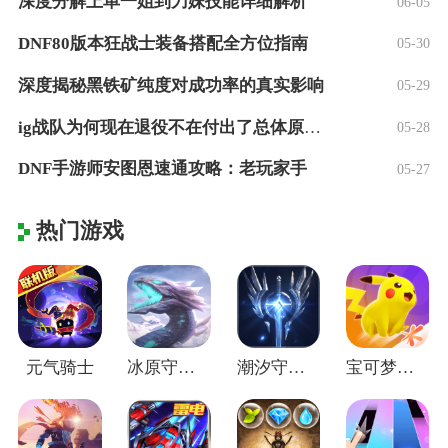
深度分解上单一姐到刀妹技能详细解析
06-05
DNF80版本狂战士装备搭配全方位指南
05-30
深度揭秘黑铁矿纯度对成功率的真实影响
05-29
ig战队为何现在退役不在付出了总体原因是
05-28
DNF手游师安图恩速通攻略：老玩家手
05-27
热门游戏
元气骑士
冰原守卫者
潮汐守望者
宝可梦大集结